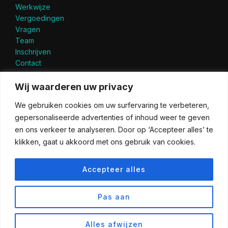
Werkwijze
Vergoedingen
Vragen
Team
Inschrijven
Contact
Privacyverklaring
Wij waarderen uw privacy
Cookiebeleid
We gebruiken cookies om uw surfervaring te verbeteren,
Copyright
gepersonaliseerde advertenties of inhoud weer te geven
en ons verkeer te analyseren. Door op ‘Accepteer alles’ te
LID VAN
klikken, gaat u akkoord met ons gebruik van cookies.
Accepteer alles
Pas aan
Alles afwijzen