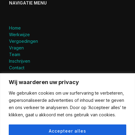
NAVIGATIE MENU
Home
Werkwijze
Vergoedingen
Vragen
Team
Inschrijven
Contact
Privacyverklaring
Wij waarderen uw privacy
Cookiebeleid
We gebruiken cookies om uw surfervaring te verbeteren,
Copyright
gepersonaliseerde advertenties of inhoud weer te geven
en ons verkeer te analyseren. Door op ‘Accepteer alles’ te
LID VAN
klikken, gaat u akkoord met ons gebruik van cookies.
Accepteer alles