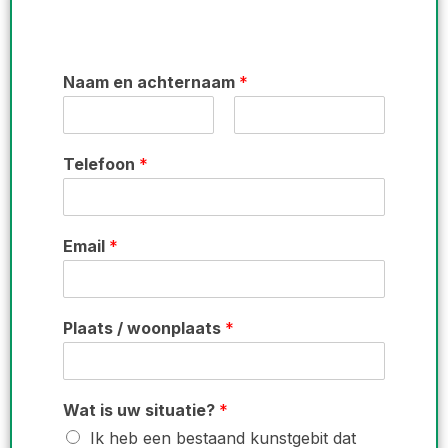
Naam en achternaam
*
V
A
o
c
Telefoon
*
o
h
r
t
n
e
a
r
a
n
Email
*
m
a
a
m
Plaats / woonplaats
*
Wat is uw situatie?
*
Ik heb een bestaand kunstgebit dat