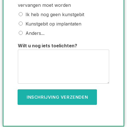
vervangen moet worden
Ik heb nog geen kunstgebit
Kunstgebit op implantaten
Anders...
e
Wilt u nog iets toelichten?
n
/
i
s
INSCHRIJVING VERZENDEN